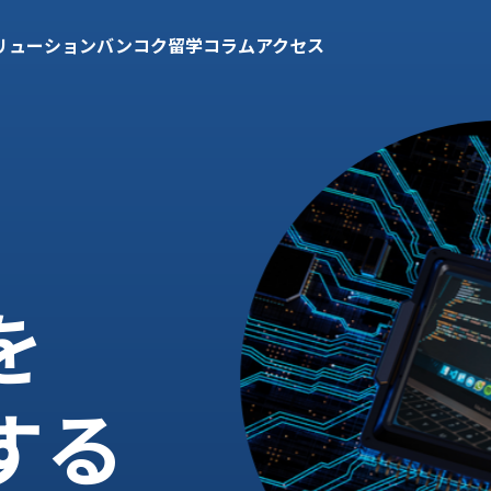
リューション
バンコク留学
コラム
アクセス
を
する