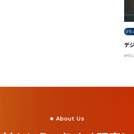
ソリ
デ
#PDC
About Us