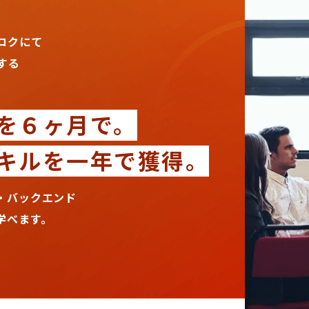
コクにて
する
を
６ヶ月で。
キルを
一年で獲得。
・バックエンド
学べます。