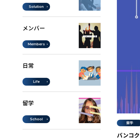
Solution
メンバー
Members
日常
Life
留学
School
留学
バンコクで