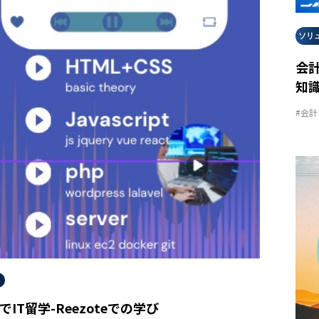
ソリ
会
知識
#会
IT留学-Reezoteでの学び