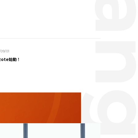
01
te始動！