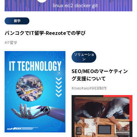
留学
バンコクでIT留学-Reezoteでの学び
#IT留学
ソリューショ
ン
SEO/MEOのマーケティン
グ支援について
#meo
#seo
#WEB制作