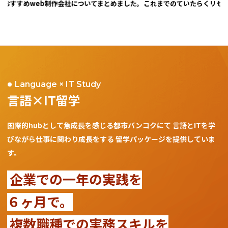
おすすめweb制作会社についてまとめました。
これまでのていたらくリセット
Language × IT Study
言語×IT留学
国際的hubとして急成長を感じる都市バンコクにて
言語とITを学
びながら仕事に関わり成長をする
留学パッケージを提供していま
す。
企業での一年の実践を
６ヶ月で。
複数職種での実務スキルを