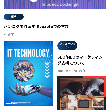
留学
バンコクでIT留学-Reezoteでの学び
#IT留学
ソリューショ
ン
SEO/MEOのマーケティン
グ支援について
#meo
#seo
#WEB制作