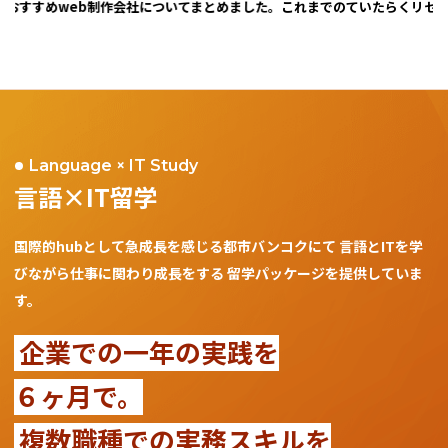
おすすめweb制作会社についてまとめました。
これまでのていたらくリセット
Language × IT Study
言語×IT留学
国際的hubとして急成長を感じる都市バンコクにて
言語とITを学
びながら仕事に関わり成長をする
留学パッケージを提供していま
す。
企業での一年の実践を
６ヶ月で。
複数職種での実務スキルを