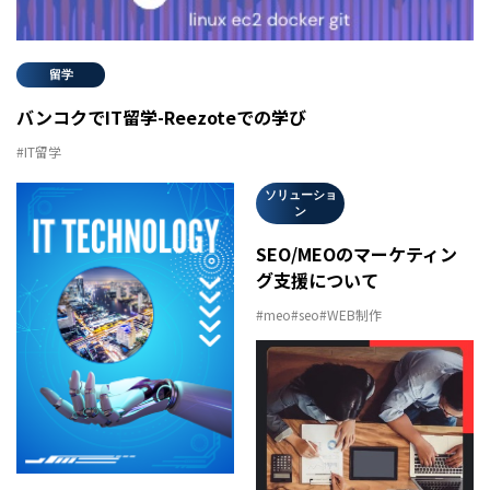
留学
バンコクでIT留学-Reezoteでの学び
#IT留学
ソリューショ
ン
SEO/MEOのマーケティン
グ支援について
#meo
#seo
#WEB制作