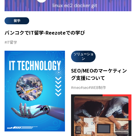
留学
バンコクでIT留学-Reezoteでの学び
#IT留学
ソリューショ
ン
SEO/MEOのマーケティン
グ支援について
#meo
#seo
#WEB制作