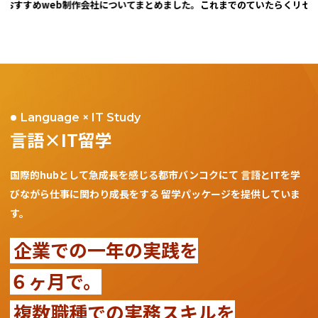
おすすめweb制作会社についてまとめました。
これまでのていたらくリセット
Language × IT Study
言語×IT留学
国際的hubとして急成長を感じる都市バンコクにて
言語とITを学
びながら仕事に関わり成長をする
留学パッケージを提供していま
す。
企業での一年の実践を
６ヶ月で。
複数職種での実務スキルを