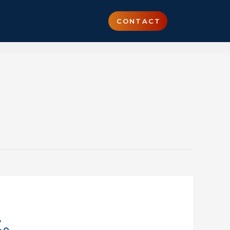
CONTACT
。
に。