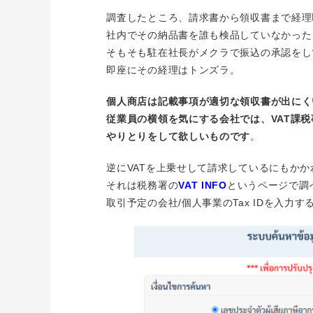
調査したところ、請求書から領収書まで経理
社内でその納品書を誰も検品していなかった
そもそも駐在社長がメクラで振込の承認をし
即座にその経理はトンズラ。
個人商店は記載事項が適切な領収書が出にく
従業員の横領を気にする会社では、VAT課
やりとりをして欲しいものです
。
逆にVATを上乗せして請求しているにもか
それは税務署の
VAT INFO
というページで調
取引予定の会社/個人事業のTax IDを入力す