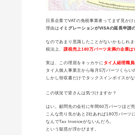
日系企業でVATの免税事業者ってまず見か
理由は
イミグレーションがVISAの延長申請
なのであまり意識したことがないかもしれま
税法上、
課税売上180万バーツ未満の企業は
実は、この理屈をキッカケに
タイ人経理職員
タイ人個人事業主から毎月5万バーツくらい
しかし領収書だけでタックスインボイスがな
この状況で皆さんは気づけますか？
はい。顧問先の会社に年間60万バーツほど
こんな売り先があと2社あれば180万バー
なんでTax Invoiceがないんだろ。
という疑惑が浮かびます。