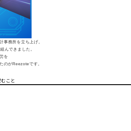
計事務所を立ち上げ。
り組んできました。
労を
のがReezoteです。
望むこと