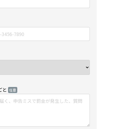
ごと
任意