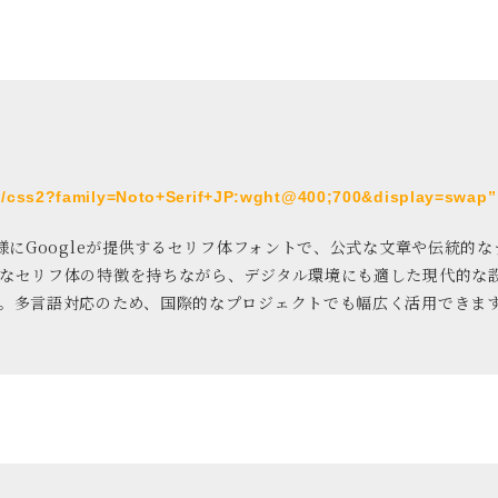
om/css2?family=Noto+Serif+JP:wght@400;700&display=swap” 
ans JPと同様にGoogleが提供するセリフ体フォントで、公式な文章や
的なセリフ体の特徴を持ちながら、デジタル環境にも適した現代的な
。多言語対応のため、国際的なプロジェクトでも幅広く活用できま