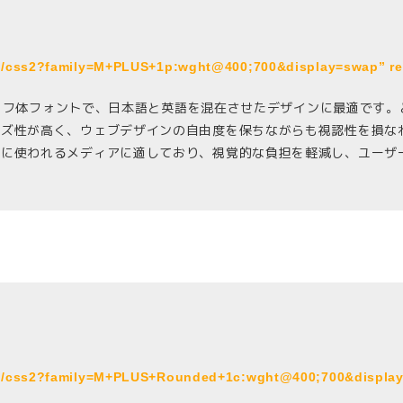
om/css2?family=M+PLUS+1p:wght@400;700&display=swap” re
ンセリフ体フォントで、日本語と英語を混在させたデザインに最適です
イズ性が高く、ウェブデザインの自由度を保ちながらも視認性を損な
的に使われるメディアに適しており、視覚的な負担を軽減し、ユーザ
com/css2?family=M+PLUS+Rounded+1c:wght@400;700&display=