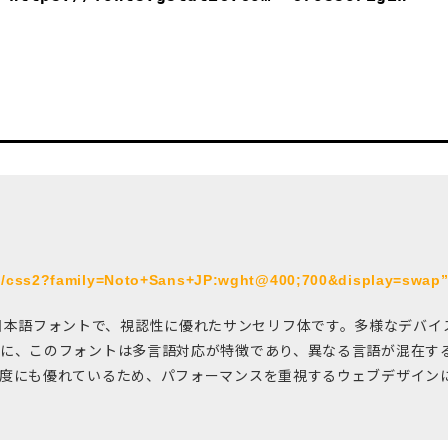
om/css2?family=Noto+Sans+JP:wght@400;700&display=swap” 
が提供する日本語フォントで、視認性に優れたサンセリフ体です。多様なデ
らに、このフォントは多言語対応が特徴であり、異なる言語が混在す
速度にも優れているため、パフォーマンスを重視するウェブデザイン