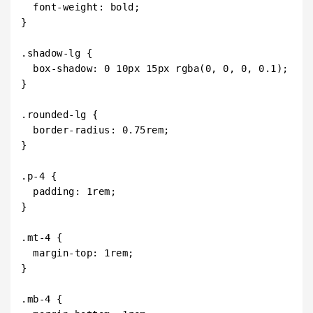
  font-weight: bold;

}

.shadow-lg {

  box-shadow: 0 10px 15px rgba(0, 0, 0, 0.1);

}

.rounded-lg {

  border-radius: 0.75rem;

}

.p-4 {

  padding: 1rem;

}

.mt-4 {

  margin-top: 1rem;

}

.mb-4 {
