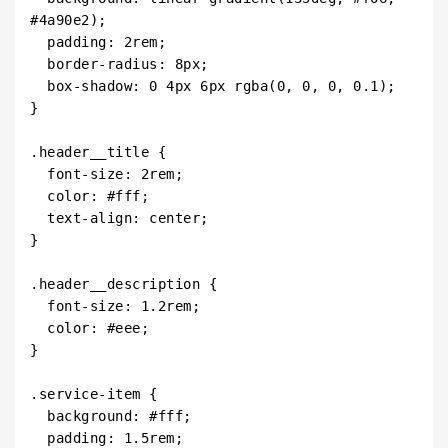
#4a90e2);

  padding: 2rem;

  border-radius: 8px;

  box-shadow: 0 4px 6px rgba(0, 0, 0, 0.1);

}

.header__title {

  font-size: 2rem;

  color: #fff;

  text-align: center;

}

.header__description {

  font-size: 1.2rem;

  color: #eee;

}

.service-item {

  background: #fff;

  padding: 1.5rem;
