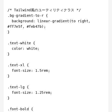
/* Tailwind風のユーティリティクラス */

.bg-gradient-to-r {

  background: linear-gradient(to right, 
#ff7e5f, #feb47b);

}

.text-white {

  color: white;

}

.text-xl {

  font-size: 1.5rem;

}

.text-lg {

  font-size: 1.25rem;

}

.font-bold {
