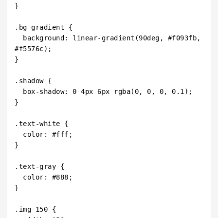
}

.bg-gradient {

  background: linear-gradient(90deg, #f093fb, 
#f5576c);

}

.shadow {

  box-shadow: 0 4px 6px rgba(0, 0, 0, 0.1);

}

.text-white {

  color: #fff;

}

.text-gray {

  color: #888;

}

.img-150 {
