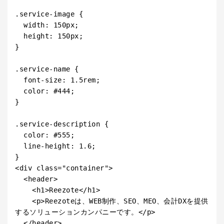
.service-image {

  width: 150px;

  height: 150px;

}

.service-name {

  font-size: 1.5rem;

  color: #444;

}

.service-description {

  color: #555;

  line-height: 1.6;

}

<div class="container">

  <header>

    <h1>Reezote</h1>

    <p>Reezoteは、WEB制作、SEO、MEO、会計DXを提供
するソリューションカンパニーです。</p>

  </header>
