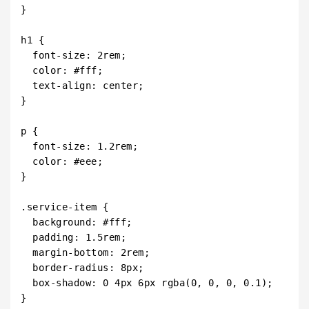
}

h1 {

  font-size: 2rem;

  color: #fff;

  text-align: center;

}

p {

  font-size: 1.2rem;

  color: #eee;

}

.service-item {

  background: #fff;

  padding: 1.5rem;

  margin-bottom: 2rem;

  border-radius: 8px;

  box-shadow: 0 4px 6px rgba(0, 0, 0, 0.1);

}
