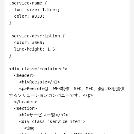
.service-name {

  font-size: 1.5rem;

  color: #333;

}

.service-description {

  color: #666;

  line-height: 1.6;

}

<div class="container">

  <header>

    <h1>Reezote</h1>

    <p>Reezoteは、WEB制作、SEO、MEO、会計DXを提供
するソリューションカンパニーです。</p>

  </header>

  <section>

    <h2>サービス一覧</h2>

    <div class="service-item">

      <img 