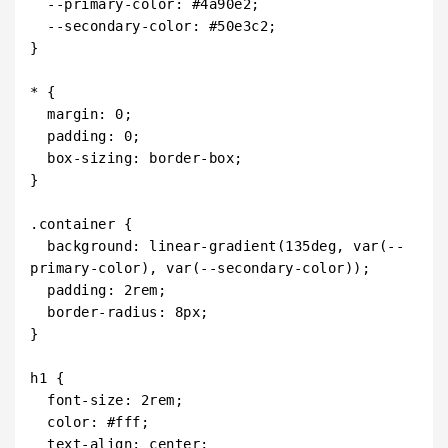
  --primary-color: #4a90e2;

  --secondary-color: #50e3c2;

}

* {

  margin: 0;

  padding: 0;

  box-sizing: border-box;

}

.container {

  background: linear-gradient(135deg, var(--
primary-color), var(--secondary-color));

  padding: 2rem;

  border-radius: 8px;

}

h1 {

  font-size: 2rem;

  color: #fff;

  text-align: center;
