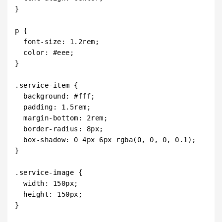
}

p {

  font-size: 1.2rem;

  color: #eee;

}

.service-item {

  background: #fff;

  padding: 1.5rem;

  margin-bottom: 2rem;

  border-radius: 8px;

  box-shadow: 0 4px 6px rgba(0, 0, 0, 0.1);

}

.service-image {

  width: 150px;

  height: 150px;

}
