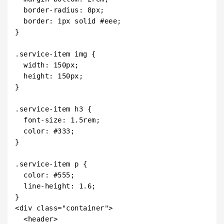
  border-radius: 8px;

  border: 1px solid #eee;

}

.service-item img {

  width: 150px;

  height: 150px;

}

.service-item h3 {

  font-size: 1.5rem;

  color: #333;

}

.service-item p {

  color: #555;

  line-height: 1.6;

<div class="container">

  <header>
