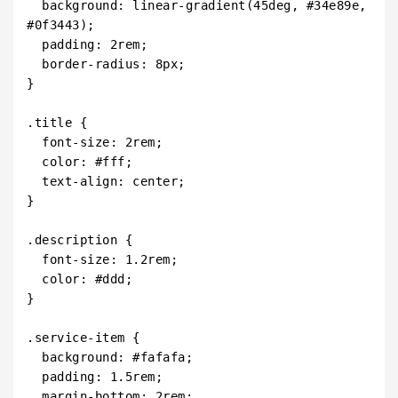
  background: linear-gradient(45deg, #34e89e, 
#0f3443);

  padding: 2rem;

  border-radius: 8px;

}

.title {

  font-size: 2rem;

  color: #fff;

  text-align: center;

}

.description {

  font-size: 1.2rem;

  color: #ddd;

}

.service-item {

  background: #fafafa;

  padding: 1.5rem;

  margin-bottom: 2rem;
