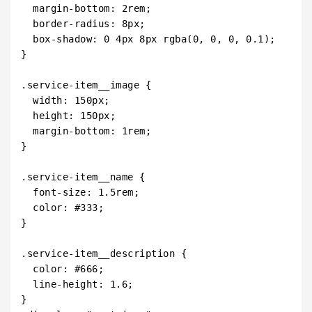
  margin-bottom: 2rem;

  border-radius: 8px;

  box-shadow: 0 4px 8px rgba(0, 0, 0, 0.1);

}

.service-item__image {

  width: 150px;

  height: 150px;

  margin-bottom: 1rem;

}

.service-item__name {

  font-size: 1.5rem;

  color: #333;

}

.service-item__description {

  color: #666;

  line-height: 1.6;

}