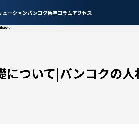
リューション
バンコク留学
コラム
アクセス
業界へ
礎について|バンコクの人