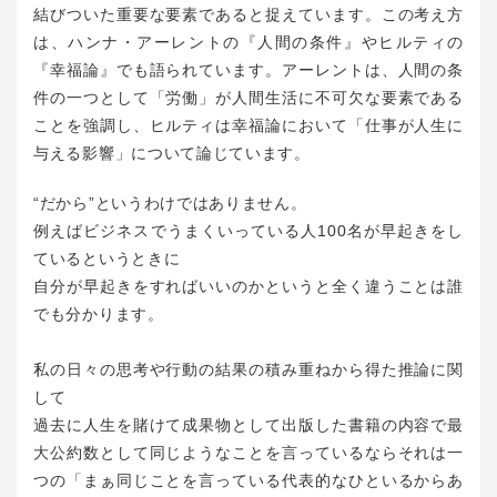
結びついた重要な要素であると捉えています。この考え方
は、ハンナ・アーレントの『人間の条件』やヒルティの
『幸福論』でも語られています。アーレントは、人間の条
件の一つとして「労働」が人間生活に不可欠な要素である
ことを強調し、ヒルティは幸福論において「仕事が人生に
与える影響」について論じています。
“だから”というわけではありません。
例えばビジネスでうまくいっている人100名が早起きをし
ているというときに
自分が早起きをすればいいのかというと全く違うことは誰
でも分かります。
私の日々の思考や行動の結果の積み重ねから得た推論に関
して
過去に人生を賭けて成果物として出版した書籍の内容で最
大公約数として同じようなことを言っているならそれは一
つの「まぁ同じことを言っている代表的なひといるからあ