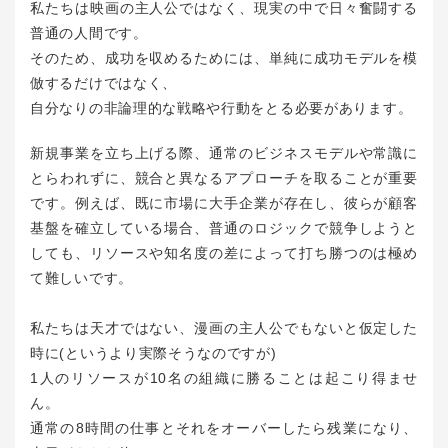
私たちは映画の主人公ではなく、現実の中で日々奮闘する
普通の人間です。
そのため、成功を収めるためには、単純に成功モデルを模
倣するだけではなく、
自分なりの非論理的な戦略や行動をとる必要があります。
新規事業を立ち上げる際、通常のビジネスモデルや常識に
とらわれずに、競合と異なるアプローチを取ることが重要
です。例えば、既に市場に大手企業が存在し、彼らが顧客
基盤を確立している場合、普通のロジックで競争しようと
しても、リソースや知名度の差によって打ち勝つのは極め
て難しいです。
私たちは天才ではない、漫画の主人公でもないと仮定した
時に(というより実際そうなのですが)
1人のリソースが10名の組織に勝ることは起こり得ませ
ん。
通常の8時間の仕事とそれをオーバーしたら残業になり、