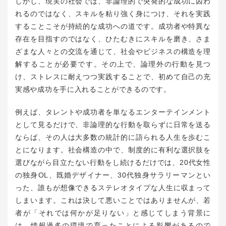
しかし、現実の社会では、非論理的で突発的な成功に囚わ
れるのではなく、スキルを粘り強く身につけ、それを実践
することこそが持続的な成功への道です。成功者や特異な
存在を目指すのではなく、ひたむきにスキルを磨き、さま
ざまな人々との交流を通じて、社会やビジネスの構造を理
解することが必要です。その上で、論理外の行動を見つ
け、ストレスに耐えつつ実践することで、初めて自己の充
実感や成功を手に入れることができるのです。
例えば、タレントや成功者を単なるエンターテインメント
として見るだけで、非論理的な行動を取らずに日常を送る
ならば、その人は大多数の統計的に語られる人生を歩むこ
とになります。社会構造の中で、制度的に有利な選択肢を
選びながら目立たない行動をし続けるだけでは、20代女性
の独身OL、既婚デザイナー、30代独身サラリーマンとい
った、誰もが想像できるステレオタイプな人生に収まって
しまいます。これは決して悪いことではありませんが、若
者が「それでは何かが足りない」と感じてしまう背景に
は、情報過多の環境で育ったことによる影響があるので