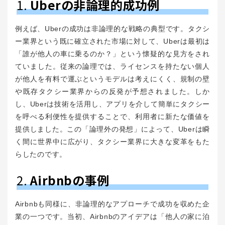
1.
Uberの非論理的成功例
例えば、Uberの成功は非論理的な戦略の典型です。タクシ
ー業界という既に確立された市場に対して、Uberは最初は
「誰が他人の車に乗るのか？」という懐疑的な見方をされ
ていました。従来の論理では、ライセンスを持たない個人
が他人を有料で運ぶというモデルは考えにくく、規制の壁
や既存タクシー業界からの反発が予想されました。しか
し、Uberは技術を活用し、アプリを介して簡単にタクシー
を呼べる利便性を提供することで、利用者に新たな価値を
提供しました。この「論理外の発想」によって、Uberは瞬
く間に世界中に広がり、タクシー業界に大きな変革をもた
らしたのです。
2.
Airbnbの事例
Airbnbも同様に、非論理的なアプローチで成功を収めた企
業の一つです。当初、Airbnbのアイデアは「他人の家に泊